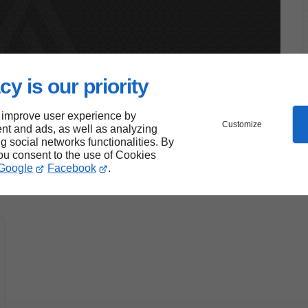
cy is our priority
autres marques)
 improve user experience by
Customize
nt and ads, as well as analyzing
ng social networks functionalities. By
ion
you consent to the use of Cookies
Google
Facebook
.