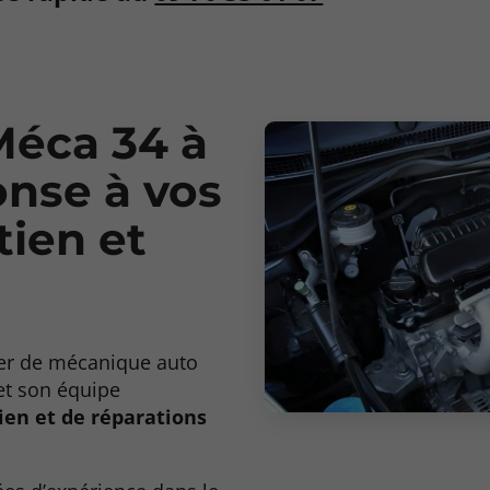
éca 34 à
onse à vos
tien et
ier de mécanique auto
et son équipe
ien et de réparations