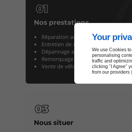
Nos prestations
Your priva
Réparation automobile (Renault et 
Entretien de voiture
We use Cookies to
Dépannage automobile
personalising conte
Remorquage
traffic and optimizi
Vente de véhicules neufs et d’occas
clicking "I Agree" 
from our providers
Nous situer